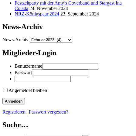
Festzeltparty mit der Amy’s Coverband und Stargast Ina
Colada
24. November 2024
NRZ-Königspaar 2024
23. September 2024
News-Archiv
News-Archiv
Mitglieder-Login
Benutzername
Passwort
Angemeldet bleiben
Registrieren
|
Passwort vergessen?
Suche…