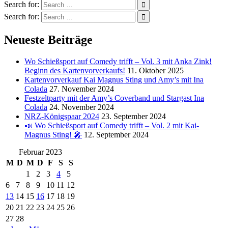
Search for:
Search for:
Neueste Beiträge
Wo Schießsport auf Comedy trifft – Vol. 3 mit Anka Zink!
Beginn des Kartenvorverkaufs!
11. Oktober 2025
Kartenvorverkauf Kai Magnus Sting und Amy’s mit Ina
Colada
27. November 2024
Festzeltparty mit der Amy’s Coverband und Stargast Ina
Colada
24. November 2024
NRZ-Königspaar 2024
23. September 2024
📣 Wo Schießsport auf Comedy trifft – Vol. 2 mit Kai-
Magnus Sting! 🎤
12. September 2024
Februar 2023
M
D
M
D
F
S
S
1
2
3
4
5
6
7
8
9
10
11
12
13
14
15
16
17
18
19
20
21
22
23
24
25
26
27
28