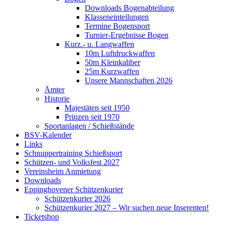
Downloads Bogenabteilung
Klasseneinteilungen
Termine Bogensport
Turnier-Ergebnisse Bogen
Kurz.- u. Langwaffen
10m Luftdruckwaffen
50m Kleinkaliber
25m Kurzwaffen
Unsere Mannschaften 2026
Ämter
Historie
Majestäten seit 1950
Prinzen seit 1970
Sportanlagen / Schießstände
BSV-Kalender
Links
Schnuppertraining Schießsport
Schützen- und Volksfest 2027
Vereinsheim Anmietung
Downloads
Eppinghovener Schützenkurier
Schützenkurier 2026
Schützenkurier 2027 – Wir suchen neue Inserenten!
Ticketshop