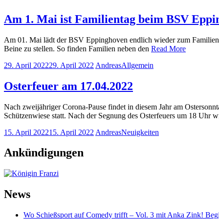
Am 1. Mai ist Familientag beim BSV Epp
Am 01. Mai lädt der BSV Eppinghoven endlich wieder zum Familienfes
Beine zu stellen. So finden Familien neben den
Read More
29. April 2022
29. April 2022
Andreas
Allgemein
Osterfeuer am 17.04.2022
Nach zweijähriger Corona-Pause findet in diesem Jahr am Ostersonnt
Schützenwiese statt. Nach der Segnung des Osterfeuers um 18 Uhr w
15. April 2022
15. April 2022
Andreas
Neuigkeiten
Ankündigungen
News
Wo Schießsport auf Comedy trifft – Vol. 3 mit Anka Zink! Beg