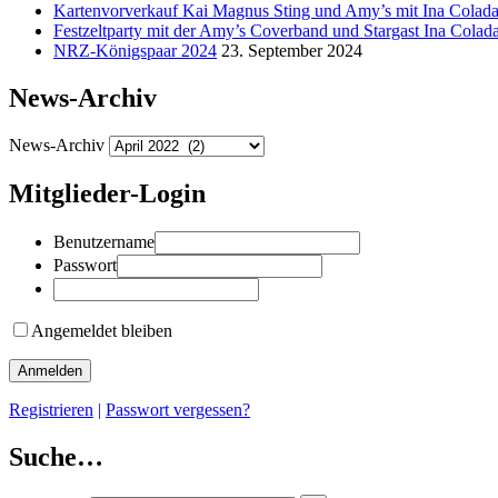
Kartenvorverkauf Kai Magnus Sting und Amy’s mit Ina Colad
Festzeltparty mit der Amy’s Coverband und Stargast Ina Colad
NRZ-Königspaar 2024
23. September 2024
News-Archiv
News-Archiv
Mitglieder-Login
Benutzername
Passwort
Angemeldet bleiben
Registrieren
|
Passwort vergessen?
Suche…