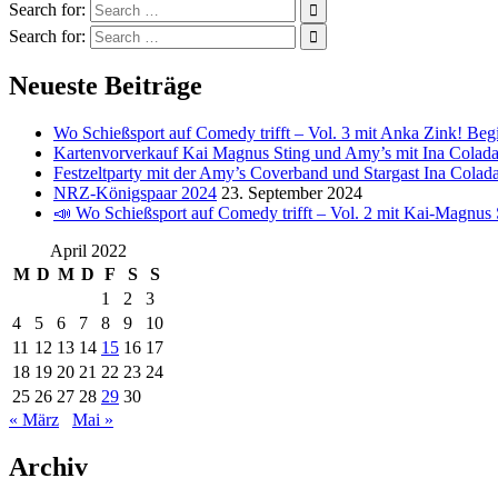
Search for:
Search for:
Neueste Beiträge
Wo Schießsport auf Comedy trifft – Vol. 3 mit Anka Zink! Beg
Kartenvorverkauf Kai Magnus Sting und Amy’s mit Ina Colad
Festzeltparty mit der Amy’s Coverband und Stargast Ina Colad
NRZ-Königspaar 2024
23. September 2024
📣 Wo Schießsport auf Comedy trifft – Vol. 2 mit Kai-Magnus 
April 2022
M
D
M
D
F
S
S
1
2
3
4
5
6
7
8
9
10
11
12
13
14
15
16
17
18
19
20
21
22
23
24
25
26
27
28
29
30
« März
Mai »
Archiv