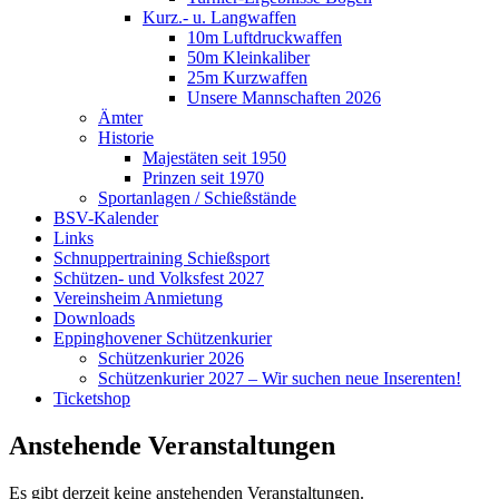
Kurz.- u. Langwaffen
10m Luftdruckwaffen
50m Kleinkaliber
25m Kurzwaffen
Unsere Mannschaften 2026
Ämter
Historie
Majestäten seit 1950
Prinzen seit 1970
Sportanlagen / Schießstände
BSV-Kalender
Links
Schnuppertraining Schießsport
Schützen- und Volksfest 2027
Vereinsheim Anmietung
Downloads
Eppinghovener Schützenkurier
Schützenkurier 2026
Schützenkurier 2027 – Wir suchen neue Inserenten!
Ticketshop
Anstehende Veranstaltungen
Es gibt derzeit keine anstehenden Veranstaltungen.