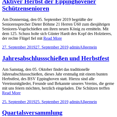
Aktiver Herbst der Eppinghovener
Schützensenioren
Am Donnerstag, den 05. September 2019 begrüßte der
Seniorensprecher Dieter Böhme 21 Herren Ü60 zum diesjährigen
Senioren-Vogelschießen um ihren neuen König zu ermitteln. Mit
dem 125. Schuss holte sich Günter Hardt den Kopf des Holztieres,
der rechte Flügel fiel mit
Read More
27. September 2019
27. September 2019
admin
Allgemein
Jahresabschlussschießen und Herbstfest
Am Samstag, den 05. Oktober findet das traditionelle
Jahresabschlussschießen, dieses Jahr erstmalig mit einem bunten
Herbstfest, des BSV Eppinghoven statt. Hierzu sind alle
Vereinsmitglieder, Freunde und Bekannte unseres Vereins, die gerne
mit uns feiern möchten, herzlich eingeladen. Die Schützen treffen
Read More
25. September 2019
25. September 2019
admin
Allgemein
Quartalsversammlung