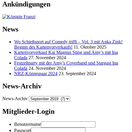
Ankündigungen
News
Wo Schießsport auf Comedy trifft – Vol. 3 mit Anka Zink!
Beginn des Kartenvorverkaufs!
11. Oktober 2025
Kartenvorverkauf Kai Magnus Sting und Amy’s mit Ina
Colada
27. November 2024
Festzeltparty mit der Amy’s Coverband und Stargast Ina
Colada
24. November 2024
NRZ-Königspaar 2024
23. September 2024
News-Archiv
News-Archiv
Mitglieder-Login
Benutzername
Passwort