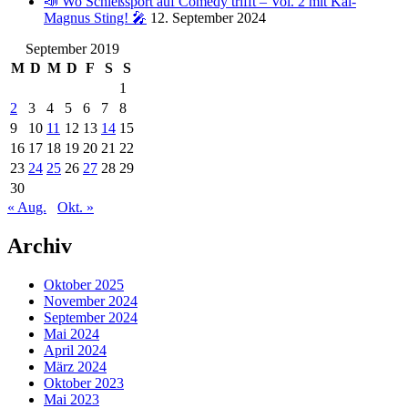
📣 Wo Schießsport auf Comedy trifft – Vol. 2 mit Kai-
Magnus Sting! 🎤
12. September 2024
September 2019
M
D
M
D
F
S
S
1
2
3
4
5
6
7
8
9
10
11
12
13
14
15
16
17
18
19
20
21
22
23
24
25
26
27
28
29
30
« Aug.
Okt. »
Archiv
Oktober 2025
November 2024
September 2024
Mai 2024
April 2024
März 2024
Oktober 2023
Mai 2023