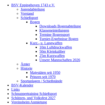
BSV Eppinghoven 1743 e.V.
Jugendabteilung
Vorstand
Schießsport
Bogen
Downloads Bogenabteilung
Klasseneinteilungen
Termine Bogensport
Turnier-Ergebnisse Bogen
Kurz.- u. Langwaffen
10m Luftdruckwaffen
50m Kleinkaliber
25m Kurzwaffen
Unsere Mannschaften 2026
Ämter
Historie
Majestäten seit 1950
Prinzen seit 1970
Sportanlagen / Schießstände
BSV-Kalender
Links
Schnuppertraining Schießsport
Schützen- und Volksfest 2027
Vereinsheim Anmietung