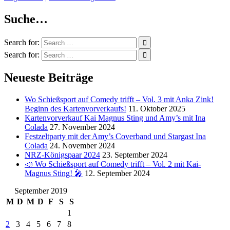
Suche…
Search for:
Search for:
Neueste Beiträge
Wo Schießsport auf Comedy trifft – Vol. 3 mit Anka Zink!
Beginn des Kartenvorverkaufs!
11. Oktober 2025
Kartenvorverkauf Kai Magnus Sting und Amy’s mit Ina
Colada
27. November 2024
Festzeltparty mit der Amy’s Coverband und Stargast Ina
Colada
24. November 2024
NRZ-Königspaar 2024
23. September 2024
📣 Wo Schießsport auf Comedy trifft – Vol. 2 mit Kai-
Magnus Sting! 🎤
12. September 2024
September 2019
M
D
M
D
F
S
S
1
2
3
4
5
6
7
8