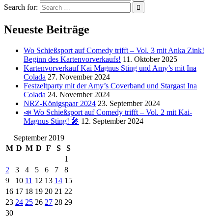
Search for:
Neueste Beiträge
Wo Schießsport auf Comedy trifft – Vol. 3 mit Anka Zink!
Beginn des Kartenvorverkaufs!
11. Oktober 2025
Kartenvorverkauf Kai Magnus Sting und Amy’s mit Ina
Colada
27. November 2024
Festzeltparty mit der Amy’s Coverband und Stargast Ina
Colada
24. November 2024
NRZ-Königspaar 2024
23. September 2024
📣 Wo Schießsport auf Comedy trifft – Vol. 2 mit Kai-
Magnus Sting! 🎤
12. September 2024
September 2019
M
D
M
D
F
S
S
1
2
3
4
5
6
7
8
9
10
11
12
13
14
15
16
17
18
19
20
21
22
23
24
25
26
27
28
29
30