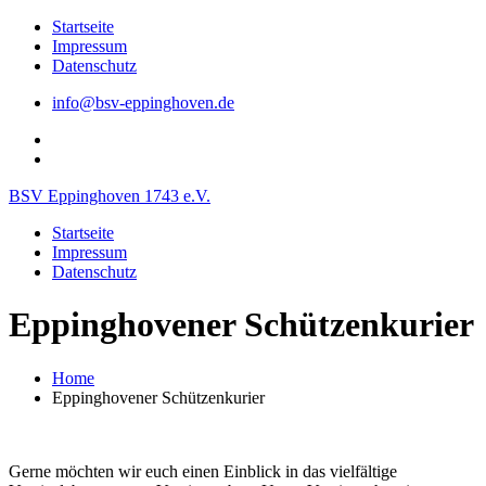
Skip
Startseite
to
Impressum
content
Datenschutz
info@bsv-eppinghoven.de
Der
BSV
Der
Eppinghoven
BSV
BSV Eppinghoven 1743 e.V.
bei
Eppinghoven
FB
bei
Startseite
Twitter
Impressum
Datenschutz
Eppinghovener Schützenkurier
Home
Eppinghovener Schützenkurier
Gerne möchten wir euch einen Einblick in das vielfältige