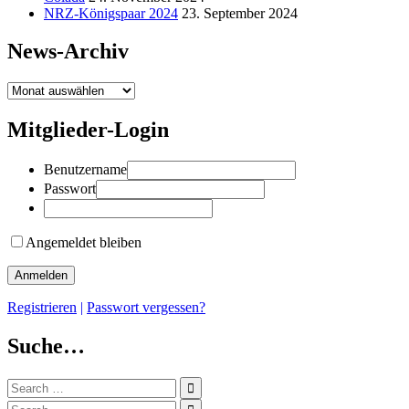
NRZ-Königspaar 2024
23. September 2024
News-Archiv
News-
Archiv
Mitglieder-Login
Benutzername
Passwort
Angemeldet bleiben
Registrieren
|
Passwort vergessen?
Suche…
Search
for:
Search