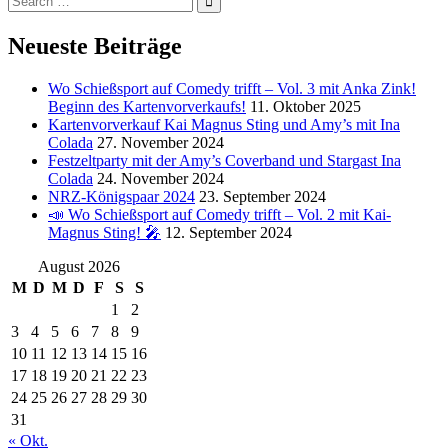
for:
Neueste Beiträge
Wo Schießsport auf Comedy trifft – Vol. 3 mit Anka Zink!
Beginn des Kartenvorverkaufs!
11. Oktober 2025
Kartenvorverkauf Kai Magnus Sting und Amy’s mit Ina
Colada
27. November 2024
Festzeltparty mit der Amy’s Coverband und Stargast Ina
Colada
24. November 2024
NRZ-Königspaar 2024
23. September 2024
📣 Wo Schießsport auf Comedy trifft – Vol. 2 mit Kai-
Magnus Sting! 🎤
12. September 2024
August 2026
M
D
M
D
F
S
S
1
2
3
4
5
6
7
8
9
10
11
12
13
14
15
16
17
18
19
20
21
22
23
24
25
26
27
28
29
30
31
« Okt.