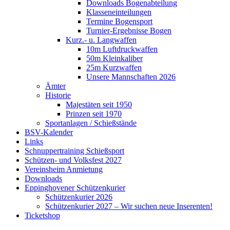
Downloads Bogenabteilung
Klasseneinteilungen
Termine Bogensport
Turnier-Ergebnisse Bogen
Kurz.- u. Langwaffen
10m Luftdruckwaffen
50m Kleinkaliber
25m Kurzwaffen
Unsere Mannschaften 2026
Ämter
Historie
Majestäten seit 1950
Prinzen seit 1970
Sportanlagen / Schießstände
BSV-Kalender
Links
Schnuppertraining Schießsport
Schützen- und Volksfest 2027
Vereinsheim Anmietung
Downloads
Eppinghovener Schützenkurier
Schützenkurier 2026
Schützenkurier 2027 – Wir suchen neue Inserenten!
Ticketshop