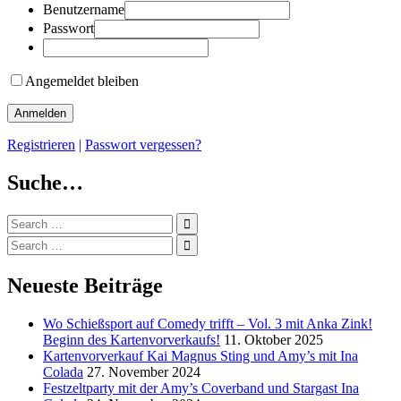
Benutzername
Passwort
Angemeldet bleiben
Registrieren
|
Passwort vergessen?
Suche…
Search
for:
Search
for:
Neueste Beiträge
Wo Schießsport auf Comedy trifft – Vol. 3 mit Anka Zink!
Beginn des Kartenvorverkaufs!
11. Oktober 2025
Kartenvorverkauf Kai Magnus Sting und Amy’s mit Ina
Colada
27. November 2024
Festzeltparty mit der Amy’s Coverband und Stargast Ina