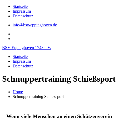
Skip
Startseite
to
Impressum
content
Datenschutz
info@bsv-eppinghoven.de
Der
BSV
Der
Eppinghoven
BSV
BSV Eppinghoven 1743 e.V.
bei
Eppinghoven
FB
bei
Startseite
Twitter
Impressum
Datenschutz
Schnuppertraining Schießsport
Home
Schnuppertraining Schießsport
Wenn viele Menschen an einen Schützenverein