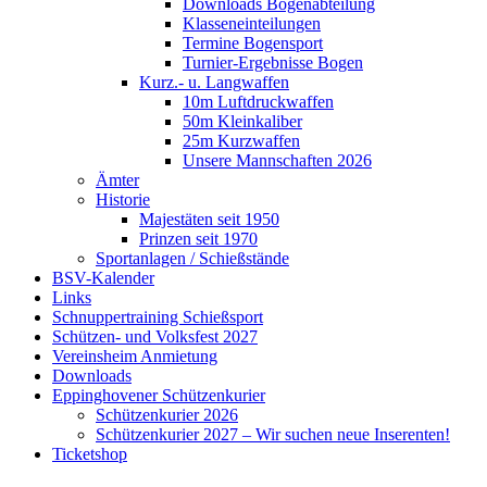
Downloads Bogenabteilung
Klasseneinteilungen
Termine Bogensport
Turnier-Ergebnisse Bogen
Kurz.- u. Langwaffen
10m Luftdruckwaffen
50m Kleinkaliber
25m Kurzwaffen
Unsere Mannschaften 2026
Ämter
Historie
Majestäten seit 1950
Prinzen seit 1970
Sportanlagen / Schießstände
BSV-Kalender
Links
Schnuppertraining Schießsport
Schützen- und Volksfest 2027
Vereinsheim Anmietung
Downloads
Eppinghovener Schützenkurier
Schützenkurier 2026
Schützenkurier 2027 – Wir suchen neue Inserenten!
Ticketshop