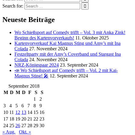
Search for:
Neueste Beiträge
Wo Schießsport auf Comedy trifft – Vol. 3 mit Anka Zink!
Beginn des Kartenvorverkaufs!
11. Oktober 2025
Kartenvorverkauf Kai Magnus Sting und Amy’s mit Ina
Colada
27. November 2024
Festzeltparty mit der Amy’s Coverband und Stargast Ina
Colada
24. November 2024
NRZ-Königspaar 2024
23. September 2024
📣 Wo Schießsport auf Comedy trifft – Vol. 2 mit Kai-
Magnus Sting! 🎤
12. September 2024
September 2018
M
D
M
D
F
S
S
1
2
3
4
5
6
7
8
9
10
11
12
13
14
15
16
17
18
19
20
21
22
23
24
25
26
27
28
29
30
« Aug.
Okt. »