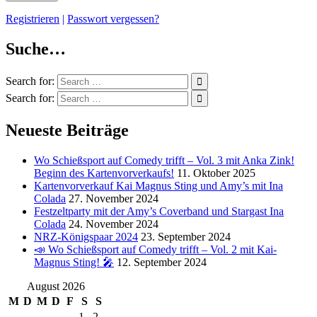
Registrieren
|
Passwort vergessen?
Suche…
Search for:
Search for:
Neueste Beiträge
Wo Schießsport auf Comedy trifft – Vol. 3 mit Anka Zink!
Beginn des Kartenvorverkaufs!
11. Oktober 2025
Kartenvorverkauf Kai Magnus Sting und Amy’s mit Ina
Colada
27. November 2024
Festzeltparty mit der Amy’s Coverband und Stargast Ina
Colada
24. November 2024
NRZ-Königspaar 2024
23. September 2024
📣 Wo Schießsport auf Comedy trifft – Vol. 2 mit Kai-
Magnus Sting! 🎤
12. September 2024
August 2026
M
D
M
D
F
S
S
1
2