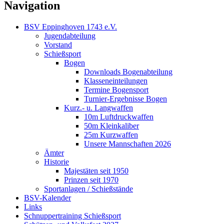
Navigation
BSV Eppinghoven 1743 e.V.
Jugendabteilung
Vorstand
Schießsport
Bogen
Downloads Bogenabteilung
Klasseneinteilungen
Termine Bogensport
Turnier-Ergebnisse Bogen
Kurz.- u. Langwaffen
10m Luftdruckwaffen
50m Kleinkaliber
25m Kurzwaffen
Unsere Mannschaften 2026
Ämter
Historie
Majestäten seit 1950
Prinzen seit 1970
Sportanlagen / Schießstände
BSV-Kalender
Links
Schnuppertraining Schießsport