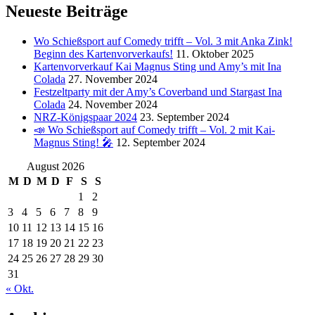
Neueste Beiträge
Wo Schießsport auf Comedy trifft – Vol. 3 mit Anka Zink!
Beginn des Kartenvorverkaufs!
11. Oktober 2025
Kartenvorverkauf Kai Magnus Sting und Amy’s mit Ina
Colada
27. November 2024
Festzeltparty mit der Amy’s Coverband und Stargast Ina
Colada
24. November 2024
NRZ-Königspaar 2024
23. September 2024
📣 Wo Schießsport auf Comedy trifft – Vol. 2 mit Kai-
Magnus Sting! 🎤
12. September 2024
August 2026
M
D
M
D
F
S
S
1
2
3
4
5
6
7
8
9
10
11
12
13
14
15
16
17
18
19
20
21
22
23
24
25
26
27
28
29
30
31
« Okt.