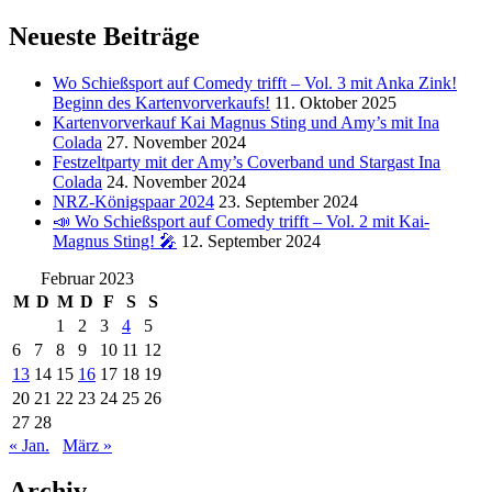
Neueste Beiträge
Wo Schießsport auf Comedy trifft – Vol. 3 mit Anka Zink!
Beginn des Kartenvorverkaufs!
11. Oktober 2025
Kartenvorverkauf Kai Magnus Sting und Amy’s mit Ina
Colada
27. November 2024
Festzeltparty mit der Amy’s Coverband und Stargast Ina
Colada
24. November 2024
NRZ-Königspaar 2024
23. September 2024
📣 Wo Schießsport auf Comedy trifft – Vol. 2 mit Kai-
Magnus Sting! 🎤
12. September 2024
Februar 2023
M
D
M
D
F
S
S
1
2
3
4
5
6
7
8
9
10
11
12
13
14
15
16
17
18
19
20
21
22
23
24
25
26
27
28
« Jan.
März »
Archiv