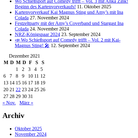
Wo Schießsport auf Comedy trifft – Vol. 3 mit Anka Zink!
Beginn des Kartenvorverkaufs!
11. Oktober 2025
Kartenvorverkauf Kai Magnus Sting und Amy’s mit Ina
Colada
27. November 2024
Festzeltparty mit der Amy’s Coverband und Stargast Ina
Colada
24. November 2024
NRZ-Königspaar 2024
23. September 2024
📣 Wo Schießsport auf Comedy trifft – Vol. 2 mit Kai-
Magnus Sting! 🎤
12. September 2024
Dezember 2021
M
D
M
D
F
S
S
1
2
3
4
5
6
7
8
9
10
11
12
13
14
15
16
17
18
19
20
21
22
23
24
25
26
27
28
29
30
31
« Nov.
März »
Archiv
Oktober 2025
November 2024