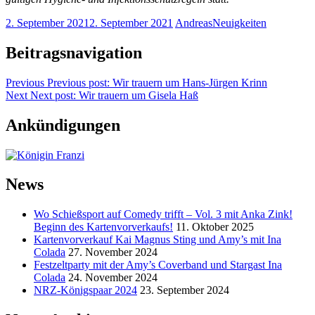
2. September 2021
2. September 2021
Andreas
Neuigkeiten
Beitragsnavigation
Previous
Previous post:
Wir trauern um Hans-Jürgen Krinn
Next
Next post:
Wir trauern um Gisela Haß
Ankündigungen
News
Wo Schießsport auf Comedy trifft – Vol. 3 mit Anka Zink!
Beginn des Kartenvorverkaufs!
11. Oktober 2025
Kartenvorverkauf Kai Magnus Sting und Amy’s mit Ina
Colada
27. November 2024
Festzeltparty mit der Amy’s Coverband und Stargast Ina
Colada
24. November 2024
NRZ-Königspaar 2024
23. September 2024