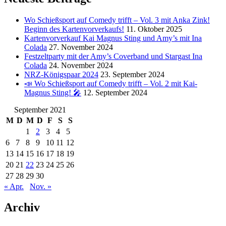
Wo Schießsport auf Comedy trifft – Vol. 3 mit Anka Zink!
Beginn des Kartenvorverkaufs!
11. Oktober 2025
Kartenvorverkauf Kai Magnus Sting und Amy’s mit Ina
Colada
27. November 2024
Festzeltparty mit der Amy’s Coverband und Stargast Ina
Colada
24. November 2024
NRZ-Königspaar 2024
23. September 2024
📣 Wo Schießsport auf Comedy trifft – Vol. 2 mit Kai-
Magnus Sting! 🎤
12. September 2024
September 2021
M
D
M
D
F
S
S
1
2
3
4
5
6
7
8
9
10
11
12
13
14
15
16
17
18
19
20
21
22
23
24
25
26
27
28
29
30
« Apr.
Nov. »
Archiv