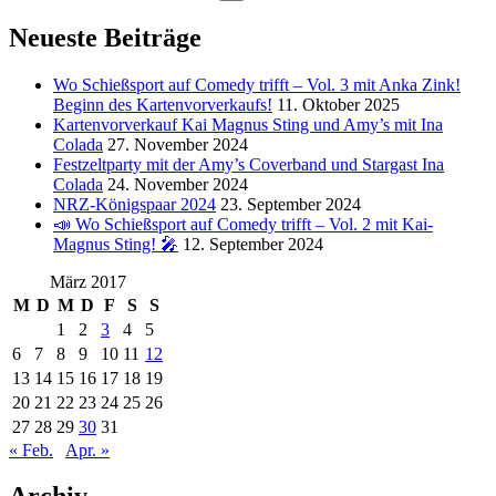
for:
Neueste Beiträge
Wo Schießsport auf Comedy trifft – Vol. 3 mit Anka Zink!
Beginn des Kartenvorverkaufs!
11. Oktober 2025
Kartenvorverkauf Kai Magnus Sting und Amy’s mit Ina
Colada
27. November 2024
Festzeltparty mit der Amy’s Coverband und Stargast Ina
Colada
24. November 2024
NRZ-Königspaar 2024
23. September 2024
📣 Wo Schießsport auf Comedy trifft – Vol. 2 mit Kai-
Magnus Sting! 🎤
12. September 2024
März 2017
M
D
M
D
F
S
S
1
2
3
4
5
6
7
8
9
10
11
12
13
14
15
16
17
18
19
20
21
22
23
24
25
26
27
28
29
30
31
« Feb.
Apr. »