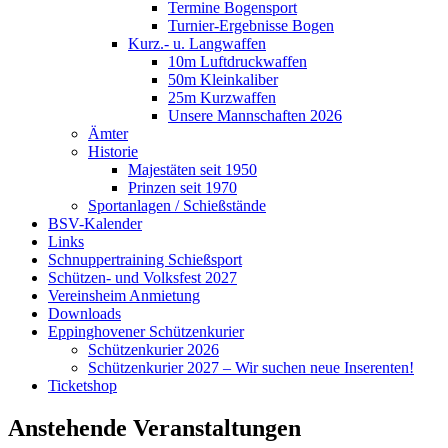
Termine Bogensport
Turnier-Ergebnisse Bogen
Kurz.- u. Langwaffen
10m Luftdruckwaffen
50m Kleinkaliber
25m Kurzwaffen
Unsere Mannschaften 2026
Ämter
Historie
Majestäten seit 1950
Prinzen seit 1970
Sportanlagen / Schießstände
BSV-Kalender
Links
Schnuppertraining Schießsport
Schützen- und Volksfest 2027
Vereinsheim Anmietung
Downloads
Eppinghovener Schützenkurier
Schützenkurier 2026
Schützenkurier 2027 – Wir suchen neue Inserenten!
Ticketshop
Anstehende Veranstaltungen