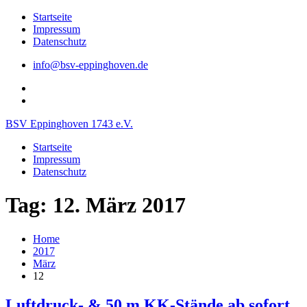
Skip
Startseite
to
Impressum
content
Datenschutz
info@bsv-eppinghoven.de
Der
BSV
Der
Eppinghoven
BSV
BSV Eppinghoven 1743 e.V.
bei
Eppinghoven
FB
bei
Startseite
Twitter
Impressum
Datenschutz
Tag: 12. März 2017
Home
2017
März
12
Luftdruck- & 50 m KK-Stände ab sofort