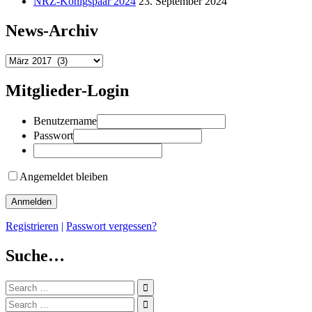
NRZ-Königspaar 2024
23. September 2024
News-Archiv
News-
Archiv
Mitglieder-Login
Benutzername
Passwort
Angemeldet bleiben
Registrieren
|
Passwort vergessen?
Suche…
Search
for:
Search