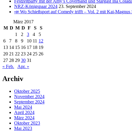
Festzeltparty mit der Amy’s Coverband und Stargast Ina Colad
NRZ-Königspaar 2024
23. September 2024
📣 Wo Schießsport auf Comedy trifft – Vol. 2 mit Kai-Magnus 
März 2017
M
D
M
D
F
S
S
1
2
3
4
5
6
7
8
9
10
11
12
13
14
15
16
17
18
19
20
21
22
23
24
25
26
27
28
29
30
31
« Feb.
Apr. »
Archiv
Oktober 2025
November 2024
September 2024
Mai 2024
April 2024
März 2024
Oktober 2023
Mai 2023