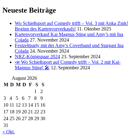
Neueste Beiträge
Wo Schießsport auf Comedy trifft – Vol. 3 mit Anka Zink!
Beginn des Kartenvorverkaufs!
11. Oktober 2025
Kartenvorverkauf Kai Magnus Sting und Amy’s mit Ina
Colada
27. November 2024
Festzeltparty mit der Amy’s Coverband und Stargast Ina
Colada
24. November 2024
NRZ-Königspaar 2024
23. September 2024
📣 Wo Schießsport auf Comedy trifft – Vol. 2 mit Kai-
Magnus Sting! 🎤
12. September 2024
August 2026
M
D
M
D
F
S
S
1
2
3
4
5
6
7
8
9
10
11
12
13
14
15
16
17
18
19
20
21
22
23
24
25
26
27
28
29
30
31
« Okt.