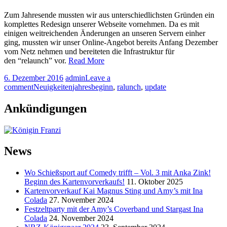
Zum Jahresende mussten wir aus unterschiedlichsten Gründen ein
komplettes Redesign unserer Webseite vornehmen. Da es mit
einigen weitreichenden Änderungen an unseren Servern einher
ging, mussten wir unser Online-Angebot bereits Anfang Dezember
vom Netz nehmen und bereiteten die Infrastruktur für
den “relaunch” vor.
Read More
6. Dezember 2016
admin
Leave a
comment
Neuigkeiten
jahresbeginn
,
ralunch
,
update
Ankündigungen
News
Wo Schießsport auf Comedy trifft – Vol. 3 mit Anka Zink!
Beginn des Kartenvorverkaufs!
11. Oktober 2025
Kartenvorverkauf Kai Magnus Sting und Amy’s mit Ina
Colada
27. November 2024
Festzeltparty mit der Amy’s Coverband und Stargast Ina
Colada
24. November 2024