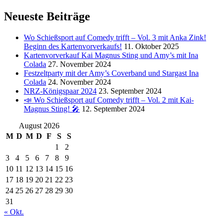
Neueste Beiträge
Wo Schießsport auf Comedy trifft – Vol. 3 mit Anka Zink!
Beginn des Kartenvorverkaufs!
11. Oktober 2025
Kartenvorverkauf Kai Magnus Sting und Amy’s mit Ina
Colada
27. November 2024
Festzeltparty mit der Amy’s Coverband und Stargast Ina
Colada
24. November 2024
NRZ-Königspaar 2024
23. September 2024
📣 Wo Schießsport auf Comedy trifft – Vol. 2 mit Kai-
Magnus Sting! 🎤
12. September 2024
August 2026
M
D
M
D
F
S
S
1
2
3
4
5
6
7
8
9
10
11
12
13
14
15
16
17
18
19
20
21
22
23
24
25
26
27
28
29
30
31
« Okt.