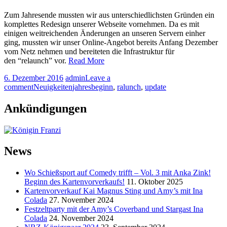
Zum Jahresende mussten wir aus unterschiedlichsten Gründen ein
komplettes Redesign unserer Webseite vornehmen. Da es mit
einigen weitreichenden Änderungen an unseren Servern einher
ging, mussten wir unser Online-Angebot bereits Anfang Dezember
vom Netz nehmen und bereiteten die Infrastruktur für
den “relaunch” vor.
Read More
6. Dezember 2016
admin
Leave a
comment
Neuigkeiten
jahresbeginn
,
ralunch
,
update
Ankündigungen
News
Wo Schießsport auf Comedy trifft – Vol. 3 mit Anka Zink!
Beginn des Kartenvorverkaufs!
11. Oktober 2025
Kartenvorverkauf Kai Magnus Sting und Amy’s mit Ina
Colada
27. November 2024
Festzeltparty mit der Amy’s Coverband und Stargast Ina
Colada
24. November 2024