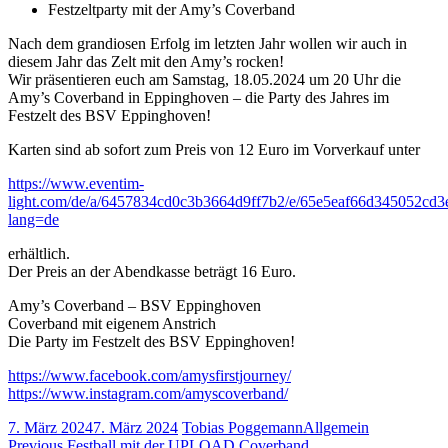
Festzeltparty mit der Amy’s Coverband
Nach dem grandiosen Erfolg im letzten Jahr wollen wir auch in
diesem Jahr das Zelt mit den Amy’s rocken!
Wir präsentieren euch am Samstag, 18.05.2024 um 20 Uhr die
Amy’s Coverband in Eppinghoven – die Party des Jahres im
Festzelt des BSV Eppinghoven!
Karten sind ab sofort zum Preis von 12 Euro im Vorverkauf unter
https://www.eventim-
light.com/de/a/6457834cd0c3b3664d9ff7b2/e/65e5eaf66d345052cd3
lang=de
erhältlich.
Der Preis an der Abendkasse beträgt 16 Euro.
Amy’s Coverband – BSV Eppinghoven
Coverband mit eigenem Anstrich
Die Party im Festzelt des BSV Eppinghoven!
https://www.facebook.com/amysfirstjourney/
https://www.instagram.com/amyscoverband/
7. März 2024
7. März 2024
Tobias Poggemann
Allgemein
Previous
Previous
Festball mit der UPLOAD Coverband