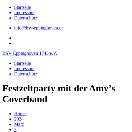
Skip
Startseite
to
Impressum
content
Datenschutz
info@bsv-eppinghoven.de
Der
BSV
Der
Eppinghoven
BSV
BSV Eppinghoven 1743 e.V.
bei
Eppinghoven
FB
bei
Startseite
Twitter
Impressum
Datenschutz
Festzeltparty mit der Amy’s
Coverband
Home
2024
März
7