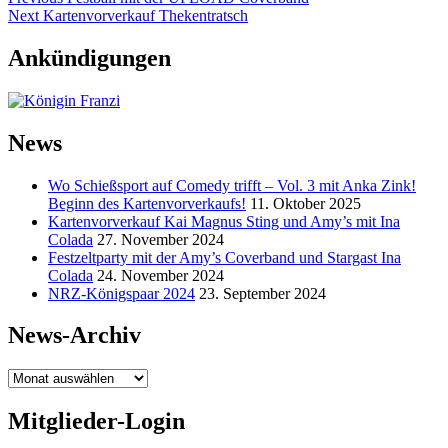
Beitragsnavigation
Next
post:
Next
Kartenvorverkauf Thekentratsch
post:
Ankündigungen
News
Wo Schießsport auf Comedy trifft – Vol. 3 mit Anka Zink!
Beginn des Kartenvorverkaufs!
11. Oktober 2025
Kartenvorverkauf Kai Magnus Sting und Amy’s mit Ina
Colada
27. November 2024
Festzeltparty mit der Amy’s Coverband und Stargast Ina
Colada
24. November 2024
NRZ-Königspaar 2024
23. September 2024
News-Archiv
News-
Archiv
Mitglieder-Login