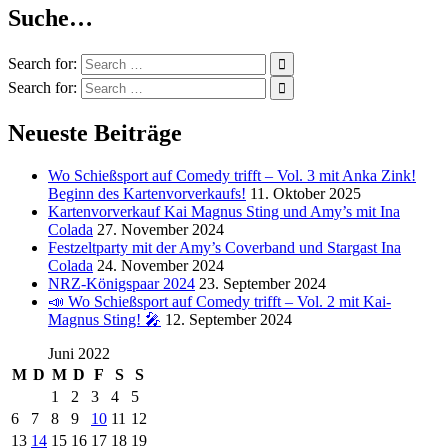
Suche…
Search for:
Search for:
Neueste Beiträge
Wo Schießsport auf Comedy trifft – Vol. 3 mit Anka Zink!
Beginn des Kartenvorverkaufs!
11. Oktober 2025
Kartenvorverkauf Kai Magnus Sting und Amy’s mit Ina
Colada
27. November 2024
Festzeltparty mit der Amy’s Coverband und Stargast Ina
Colada
24. November 2024
NRZ-Königspaar 2024
23. September 2024
📣 Wo Schießsport auf Comedy trifft – Vol. 2 mit Kai-
Magnus Sting! 🎤
12. September 2024
Juni 2022
M
D
M
D
F
S
S
1
2
3
4
5
6
7
8
9
10
11
12
13
14
15
16
17
18
19