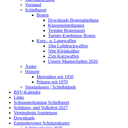
Vorstand
Schießsport
Bogen
Downloads Bogenabteilung
Klasseneinteilungen
Termine Bogensport
Turnier-Ergebnisse Bogen
Kurz.- u. Langwaffen
10m Luftdruckwaffen
50m Kleinkaliber
25m Kurzwaffen
Unsere Mannschaften 2026
Ämter
Historie
Majestäten seit 1950
Prinzen seit 1970
Sportanlagen / Schießstände
BSV-Kalender
Links
Schnuppertraining Schießsport
Schützen- und Volksfest 2027
Vereinsheim Anmietung
Downloads
Eppinghovener Schützenkurier