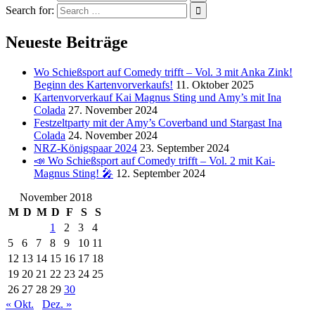
Search for:
Neueste Beiträge
Wo Schießsport auf Comedy trifft – Vol. 3 mit Anka Zink!
Beginn des Kartenvorverkaufs!
11. Oktober 2025
Kartenvorverkauf Kai Magnus Sting und Amy’s mit Ina
Colada
27. November 2024
Festzeltparty mit der Amy’s Coverband und Stargast Ina
Colada
24. November 2024
NRZ-Königspaar 2024
23. September 2024
📣 Wo Schießsport auf Comedy trifft – Vol. 2 mit Kai-
Magnus Sting! 🎤
12. September 2024
November 2018
M
D
M
D
F
S
S
1
2
3
4
5
6
7
8
9
10
11
12
13
14
15
16
17
18
19
20
21
22
23
24
25
26
27
28
29
30
« Okt.
Dez. »