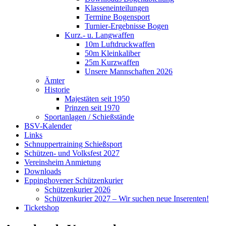
Klasseneinteilungen
Termine Bogensport
Turnier-Ergebnisse Bogen
Kurz.- u. Langwaffen
10m Luftdruckwaffen
50m Kleinkaliber
25m Kurzwaffen
Unsere Mannschaften 2026
Ämter
Historie
Majestäten seit 1950
Prinzen seit 1970
Sportanlagen / Schießstände
BSV-Kalender
Links
Schnuppertraining Schießsport
Schützen- und Volksfest 2027
Vereinsheim Anmietung
Downloads
Eppinghovener Schützenkurier
Schützenkurier 2026
Schützenkurier 2027 – Wir suchen neue Inserenten!
Ticketshop