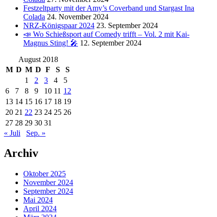
Festzeltparty mit der Amy’s Coverband und Stargast Ina
Colada
24. November 2024
NRZ-Königspaar 2024
23. September 2024
📣 Wo Schießsport auf Comedy trifft – Vol. 2 mit Kai-
Magnus Sting! 🎤
12. September 2024
August 2018
M
D
M
D
F
S
S
1
2
3
4
5
6
7
8
9
10
11
12
13
14
15
16
17
18
19
20
21
22
23
24
25
26
27
28
29
30
31
« Juli
Sep. »
Archiv
Oktober 2025
November 2024
September 2024
Mai 2024
April 2024