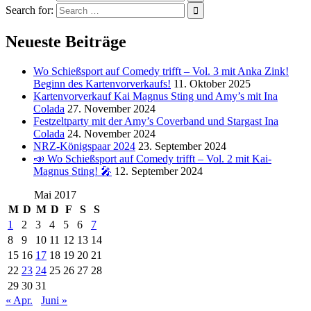
Search for:
Neueste Beiträge
Wo Schießsport auf Comedy trifft – Vol. 3 mit Anka Zink!
Beginn des Kartenvorverkaufs!
11. Oktober 2025
Kartenvorverkauf Kai Magnus Sting und Amy’s mit Ina
Colada
27. November 2024
Festzeltparty mit der Amy’s Coverband und Stargast Ina
Colada
24. November 2024
NRZ-Königspaar 2024
23. September 2024
📣 Wo Schießsport auf Comedy trifft – Vol. 2 mit Kai-
Magnus Sting! 🎤
12. September 2024
Mai 2017
M
D
M
D
F
S
S
1
2
3
4
5
6
7
8
9
10
11
12
13
14
15
16
17
18
19
20
21
22
23
24
25
26
27
28
29
30
31
« Apr.
Juni »