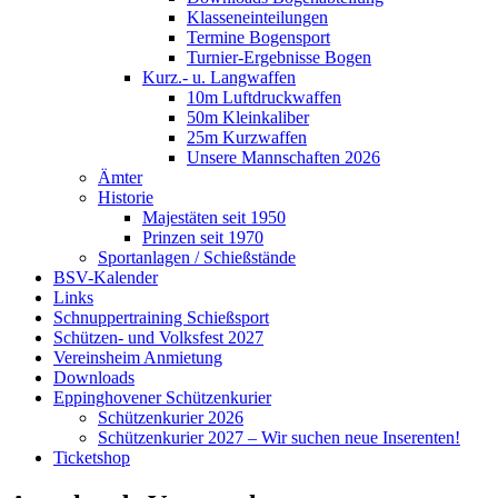
Klasseneinteilungen
Termine Bogensport
Turnier-Ergebnisse Bogen
Kurz.- u. Langwaffen
10m Luftdruckwaffen
50m Kleinkaliber
25m Kurzwaffen
Unsere Mannschaften 2026
Ämter
Historie
Majestäten seit 1950
Prinzen seit 1970
Sportanlagen / Schießstände
BSV-Kalender
Links
Schnuppertraining Schießsport
Schützen- und Volksfest 2027
Vereinsheim Anmietung
Downloads
Eppinghovener Schützenkurier
Schützenkurier 2026
Schützenkurier 2027 – Wir suchen neue Inserenten!
Ticketshop