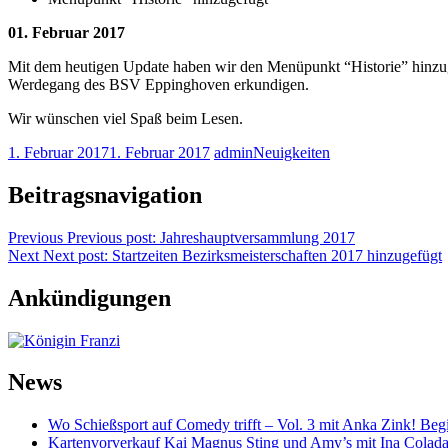
01. Februar 2017
Mit dem heutigen Update haben wir den Menüpunkt “Historie” hinzugef
Werdegang des BSV Eppinghoven erkundigen.
Wir wünschen viel Spaß beim Lesen.
1. Februar 2017
1. Februar 2017
admin
Neuigkeiten
Beitragsnavigation
Previous
Previous post:
Jahreshauptversammlung 2017
Next
Next post:
Startzeiten Bezirksmeisterschaften 2017 hinzugefügt
Ankündigungen
News
Wo Schießsport auf Comedy trifft – Vol. 3 mit Anka Zink! Beg
Kartenvorverkauf Kai Magnus Sting und Amy’s mit Ina Colad