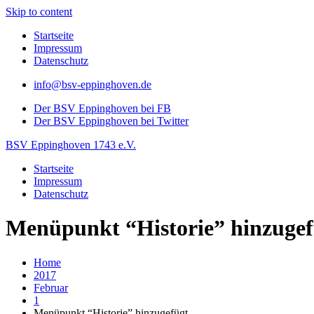
Skip to content
Startseite
Impressum
Datenschutz
info@bsv-eppinghoven.de
Der BSV Eppinghoven bei FB
Der BSV Eppinghoven bei Twitter
BSV Eppinghoven 1743 e.V.
Startseite
Impressum
Datenschutz
Menüpunkt “Historie” hinzugef
Home
2017
Februar
1
Menüpunkt “Historie” hinzugefügt