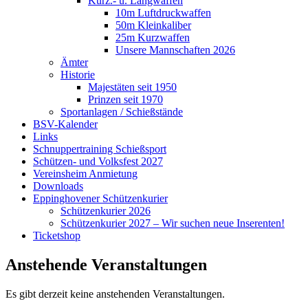
Kurz.- u. Langwaffen
10m Luftdruckwaffen
50m Kleinkaliber
25m Kurzwaffen
Unsere Mannschaften 2026
Ämter
Historie
Majestäten seit 1950
Prinzen seit 1970
Sportanlagen / Schießstände
BSV-Kalender
Links
Schnuppertraining Schießsport
Schützen- und Volksfest 2027
Vereinsheim Anmietung
Downloads
Eppinghovener Schützenkurier
Schützenkurier 2026
Schützenkurier 2027 – Wir suchen neue Inserenten!
Ticketshop
Anstehende Veranstaltungen
Es gibt derzeit keine anstehenden Veranstaltungen.