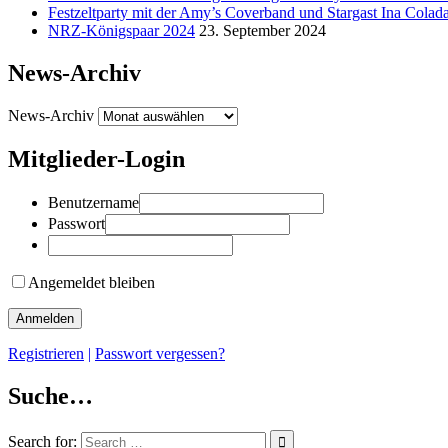
Festzeltparty mit der Amy’s Coverband und Stargast Ina Colad
NRZ-Königspaar 2024
23. September 2024
News-Archiv
News-Archiv
Mitglieder-Login
Benutzername
Passwort
Angemeldet bleiben
Registrieren
|
Passwort vergessen?
Suche…
Search for: