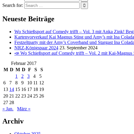
Search for:
Neueste Beiträge
Wo Schießsport auf Comedy trifft – Vol. 3 mit Anka Zink! Beg
Kartenvorverkauf Kai Magnus Sting und Amy’s mit Ina Colad
Festzeltparty mit der Amy’s Coverband und Stargast Ina Colad
NRZ-Königspaar 2024
23. September 2024
📣 Wo Schießsport auf Comedy trifft – Vol. 2 mit Kai-Magnus 
Februar 2017
M
D
M
D
F
S
S
1
2
3
4
5
6
7
8
9
10
11
12
13
14
15
16
17
18
19
20
21
22
23
24
25
26
27
28
« Jan.
März »
Archiv
Oktober 2025