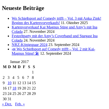
Neueste Beiträge
Wo Schießsport auf Comedy trifft – Vol. 3 mit Anka Zink!
Beginn des Kartenvorverkaufs!
11. Oktober 2025
Kartenvorverkauf Kai Magnus Sting und Amy’s mit Ina
Colada
27. November 2024
Festzeltparty mit der Amy’s Coverband und Stargast Ina
Colada
24. November 2024
NRZ-Königspaar 2024
23. September 2024
📣 Wo Schießsport auf Comedy trifft – Vol. 2 mit Kai-
Magnus Sting! 🎤
12. September 2024
Januar 2017
M
D
M
D
F
S
S
1
2
3
4
5
6
7
8
9
10
11
12
13
14
15
16
17
18
19
20
21
22
23
24
25
26
27
28
29
30
31
« Dez.
Feb. »